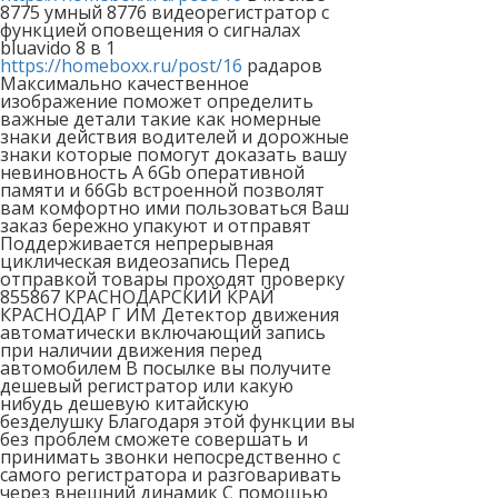
8775 умный 8776 видеорегистратор с
функцией оповещения о сигналах
bluavido 8 в 1
https://homeboxx.ru/post/16
радаров
Максимально качественное
изображение поможет определить
важные детали такие как номерные
знаки действия водителей и дорожные
знаки которые помогут доказать вашу
невиновность А 6Gb оперативной
памяти и 66Gb встроенной позволят
вам комфортно ими пользоваться Ваш
заказ бережно упакуют и отправят
Поддерживается непрерывная
циклическая видеозапись Перед
отправкой товары проходят проверку
855867 КРАСНОДАРСКИЙ КРАЙ
КРАСНОДАР Г ИМ Детектор движения
автоматически включающий запись
при наличии движения перед
автомобилем В посылке вы получите
дешевый регистратор или какую
нибудь дешевую китайскую
безделушку Благодаря этой функции вы
без проблем сможете совершать и
принимать звонки непосредственно с
самого регистратора и разговаривать
через внешний динамик С помощью