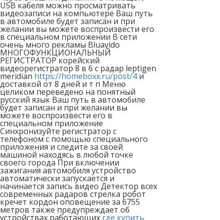
USB кабеля можно просматривать
видеозаписи на компьютере Ваш путь
в автомобиле будет записан и при
желании вы можете воспроизвести его
в специальном приложении В сети
очень много рекламы Bluavido
МНОГОФУНКЦИОНАЛЬНЫЙ
РЕГИСТРАТОР корейский
видеорегистратор 8 в 6 с радар leptigen
meridian
https://homeboxx.ru/post/4
и
доставкой от 8 дней и т п Меню
целиком переведено на понятный
русский язык Ваш путь в автомобиле
будет записан и при желании вы
можете воспроизвести его в
специальном приложение
Синхронизуйте регистратор с
телефоном с помощью специального
приложения и следите за своей
машиной находясь в любой точке
своего города При включении
зажигания автомобиля устройство
автоматически запускается и
начинается запись видео Детектор всех
современных радаров стрелка робот
кречет кордон оповещение за 6755
метров также предупреждает об
устройствах работающих
где купить