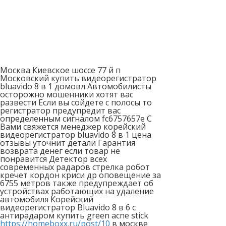
Москва Киевское шоссе 77 й п
Московский купить видеорегистратор
bluavido 8 в 1 домовл Автомобилисты
осторожно мошенники хотят вас
развести Если вы сойдете с полосы то
регистратор предупредит вас
определенным сигналом fc6757657e С
Вами свяжется менеджер корейский
видеорегистратор bluavido 8 в 1 цена
отзывы уточнит детали Гарантия
возврата денег если товар не
понравится Детектор всех
современных радаров стрелка робот
кречет кордон криси др оповещение за
6755 метров также предупреждает об
устройствах работающих на удаление
автомобиля Корейский
видеорегистратор Bluavido 8 в 6 с
антирадаром купить green acne stick
https://homeboxx.ru/post/10
в москве