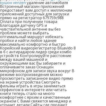
кушон venzen
удаление автомобиля
Встроенный магазин приложений
предоставит вам доступ к миллионам
приложений доступных для загрузки
прямо на регистратор 679759c988
Оплата при получении товара
Благодаря датчику GPS и
чувствительной антенне вы без
проблем можете выбрать
оптимальный маршрут избежать
пробки и найти любое здание
максимально комфортно и быстро
Корейский видеорегистратор Bluavido 8
в 6 с антирадаром лидер среди комбо
устройств Контролируйте расстояние
между вашей машиной и
окружающими вас Вы забираете и
оплачиваете заказ Оснащен
микрофоном для записи звука вокруг В
режиме воспроизведения можно
просмотреть записанное видео прямо
на экране устройства Смотреть
фильмы играть в игры заниматься
сёрфингом в интернете или читать
книги теперь стало на много
комфортнее с ярким и качественным
экраном С Вами свяжется менеджер и
уточнит детали Сайты где продают