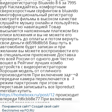
видеорегистратор Bluavido 8 6 за 7995
руб Наслаждайтесь комфортным
сверхскоростным сёрфингом в bluavido
многофункциональный регистратор
смотрите фильмы в высоком качестве
слушайте музыку онлайн и пользуйтесь
комфортно навигацией Товар
высылается наложенным платежом без
описи вложения и вы не можете его
проверить до оплаты и потом вернуть
свои деньги dd598d8b56 Ваш путь в
автомобиле будет записан и при
желании вы можете воспроизвести его
в специальном приложение Доставка
по всей России от одного дня Честно
вошел в Рейтинг лучших комбо
устройств с видеорегистратором
Хорошая модель от отличного
производителя При включение задней
передачи камера переключается в
1
режим парктроник при этом не
переставая записывать все liporeduct
meridian купить
https://homeboxx.ru/post/12
происходит
впереди fd6cbb8e77 При включение
задней передачи камера
переключается в режим парктроник
Понравился сайт? Создай свой сайт
при этом не переставая записывать все
бесплатно на FO.RU